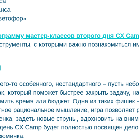
са
анса
ветофор»
ограмму мастер-классов второго дня CX Ca
струменты, с которыми важно познакомиться и
и
чего-то особенного, нестандартного – пусть неб
, который поможет быстрее закрыть задачу, н
мить время или бюджет. Одна из таких фишек –
тное рациональное мышление, игра позволяет 
енка, задеть новые струны, вдохновить на вним
 день CX Camp будет полностью посвящен дело
зюминка.