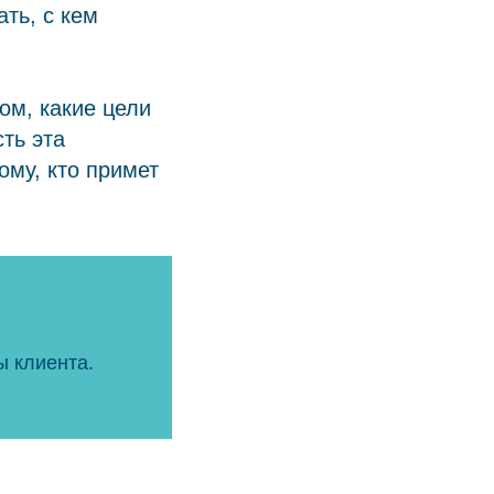
ть, с кем
ом, какие цели
ть эта
ому, кто примет
ы клиента.