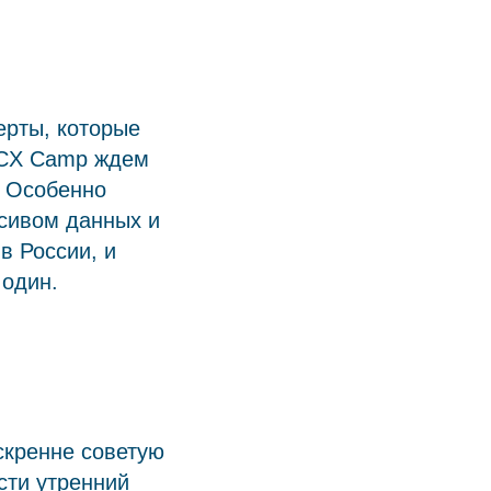
ерты, которые
ь CX Camp ждем
. Особенно
ссивом данных и
в России, и
 один.
скренне советую
сти утренний