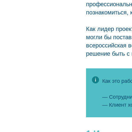
профессиональны
познакомиться, 
Как лидер проек
могли бы постав
всероссийская в
решение быть с 
Как это раб
— Сотрудни
— Клиент хо