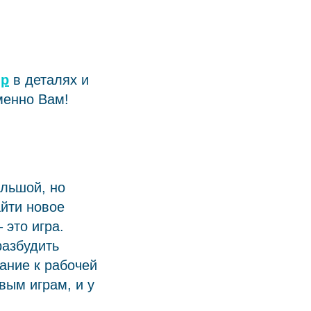
mp
в деталях и
менно Вам!
ольшой, но
айти новое
 это игра.
разбудить
ание к рабочей
вым играм, и у