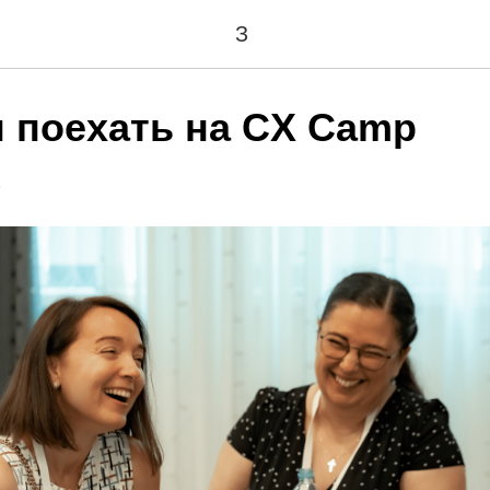
З
н поехать на CX Camp
1