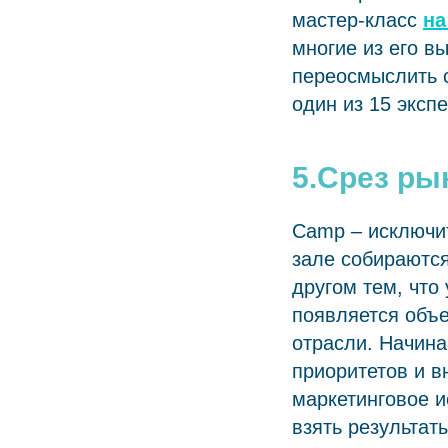
мастер-класс
на
многие из его в
переосмыслить с
один из 15 экспе
5.Срез ры
Camp – исключит
зале собираются
другом тем, что
появляется объе
отрасли. Начин
приоритетов и в
маркетинговое и
взять результат