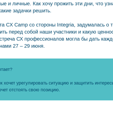
е и личные. Как хочу прожить эти дни, что узна
какие задачки решить.
та CX Camp со стороны Integria, задумалась о т
ить перед собой наши участники и какую ценнос
стреча СХ профессионалов могла бы дать кажд
нами 27 – 29 июня.
отает?
к хочет урегулировать ситуацию и защитить интерес
чет отстоять свою позицию.