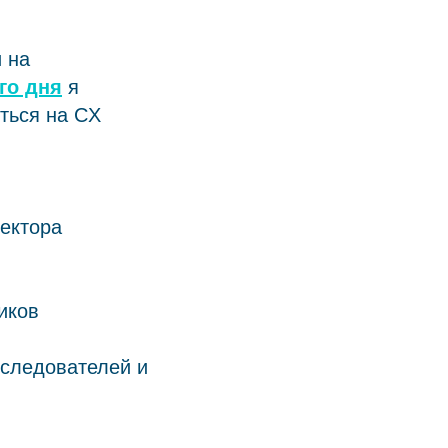
 на
го дня
я
ться на CX
ектора
иков
сследователей и