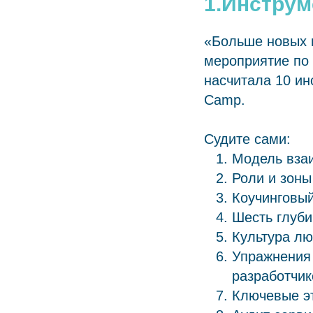
1.Инстру
«Больше новых и
мероприятие по 
насчитала 10 ин
Camp.
Судите сами:
Модель взаи
Роли и зоны
Коучинговый
Шесть глуби
Культура л
Упражнения 
разработчик
Ключевые эт