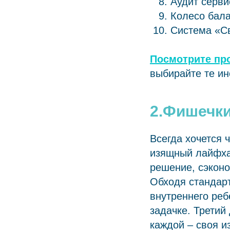
Аудит серви
Колесо бал
Система «С
Посмотрите пр
выбирайте те ин
2.Фишечк
Всегда хочется 
изящный лайфхак
решение, сэконо
Обходя стандар
внутреннего реб
задачке. Третий
каждой – своя и