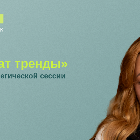
СК
ат тренды»
егической сессии